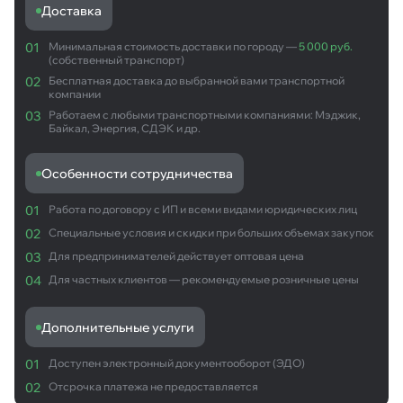
Доставка
01
Минимальная стоимость доставки по городу —
5 000 руб.
(собственный транспорт)
02
Бесплатная доставка до выбранной вами транспортной
компании
03
Работаем с любыми транспортными компаниями: Мэджик,
Байкал, Энергия, СДЭК и др.
Особенности сотрудничества
01
Работа по договору с ИП и всеми видами юридических лиц
02
Специальные условия и скидки при больших объемах закупок
03
Для предпринимателей действует оптовая цена
04
Для частных клиентов — рекомендуемые розничные цены
Дополнительные услуги
01
Доступен электронный документооборот (ЭДО)
02
Отсрочка платежа не предоставляется