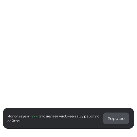
Используем
Куки
, это делает удобнее вашу работу с
Хорошо
сайтом